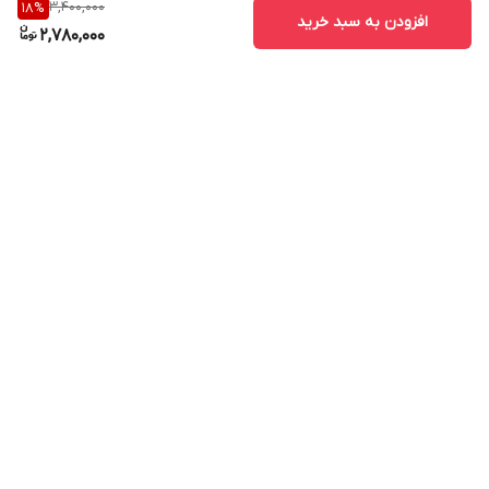
3,400,000
18
%
افزودن به سبد خرید
2,780,000
برگشت به بالا
ارسال ویژه
پشتیبانی ۲۴ ساعته
۷ روز ضمانت بازگشت کالا
پرداخت در محل