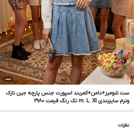
ست شومیز+دامن+کمربند اسپورت جنس پارچه جین نازک
ونرم سایزبندی m. L. Xl تک رنگ قیمت 2980
نظرات