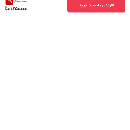
1,600,000
21
%
افزودن به سبد خرید
1,250,000
برگشت به بالا
ارسال ویژه
پشتیبانی ۲۴ ساعته
۷ روز ضمانت بازگشت کالا
پرداخت در محل