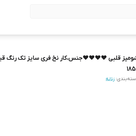
ومیز قلبی ❤️❤️❤️❤️جنس،کار نخ فری سایز تک رنگ ق
185
ته‌بندی
:
زنانه