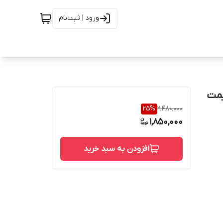
ورود | ثبت‌نام
یمت
25
%
2,480,000
1,850,000
افزودن به سبد خرید