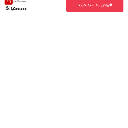
1,750,000
14
%
افزودن به سبد خرید
1,500,000
برگشت به بالا
ارسال ویژه
پشتیبانی ۲۴ ساعته
۷ روز ضمانت بازگشت کالا
پرداخت در محل